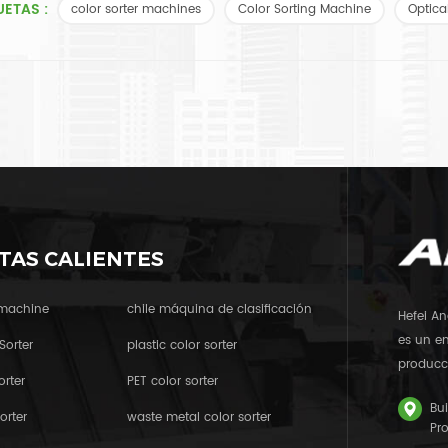
UETAS :
color sorter machines
Color Sorting Machine
Optica
TAS CALIENTES
 machine
chile máquina de clasificación
Hefei An
es un em
Sorter
plastic color sorter
producci
orter
PET color sorter
Bui
orter
waste metal color sorter
Pr