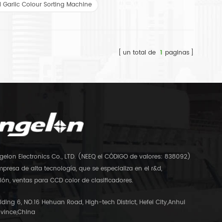
l Garlic Colour Sorting Machine
un total de
1
paginas
gelon Electronics Co., LTD. (NEEQ el CÓDIGO de valores: 838092)
presa de alta tecnología, que se especializa en el r&d,
ón, ventas para CCD color de clasificadores.
lding 6, NO.16 Hehuan Road, High-tech District, Hefei City,Anhui
ovince,China