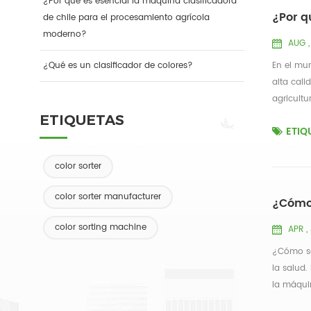
¿Por qué es esencial la máquina clasificadora
¿Por q
de chile para el procesamiento agrícola
moderno?
AUG ,
¿Qué es un clasificador de colores?
En el mun
alta cal
agricultu
ETIQUETAS
ETIQ
color sorter
color sorter manufacturer
¿Cómo 
color sorting machine
APR ,
¿Cómo se 
la salud.
la máquin