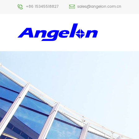
+86 15345518827
sales@angelon.com.cn