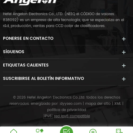
Hefei Angelon Electronics Co., LTD. (NEEQ el CÓDIGO de valores:
838092) es un empresa de alta tecnología, que se especializa en el
r&d, producción, ventas para CCD color de clasificadores.
PONERSE EN CONTACTO
SÍGUENOS
ETIQUETAS CALIENTES
SUSCRIBIRSE AL BOLETÍN INFORMATIVO
© 2026 Hefei Angelon Electronics Co.,Ltd. todos los derechos
reservados.
energizado por :
dyyseo.com
|
mapa del sitio
|
XML
|
política de privacidad
IPv6
red ipv6 compatible