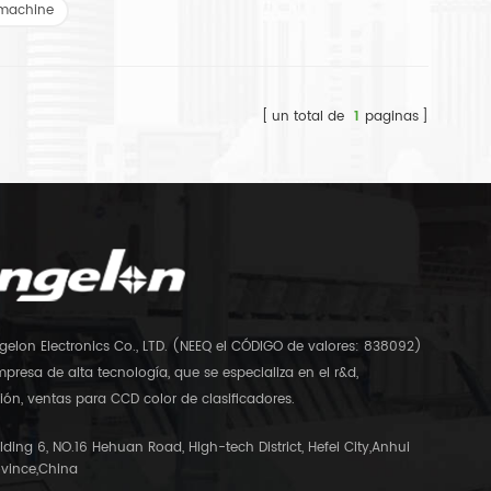
 machine
un total de
1
paginas
gelon Electronics Co., LTD. (NEEQ el CÓDIGO de valores: 838092)
presa de alta tecnología, que se especializa en el r&d,
ón, ventas para CCD color de clasificadores.
lding 6, NO.16 Hehuan Road, High-tech District, Hefei City,Anhui
ovince,China