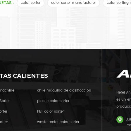
UETAS :
color sorter
color sorter manufacturer
color sorting
TAS CALIENTES
 machine
chile máquina de clasificación
Hefei An
es un em
Sorter
plastic color sorter
producci
orter
PET color sorter
Bui
orter
waste metal color sorter
Pr