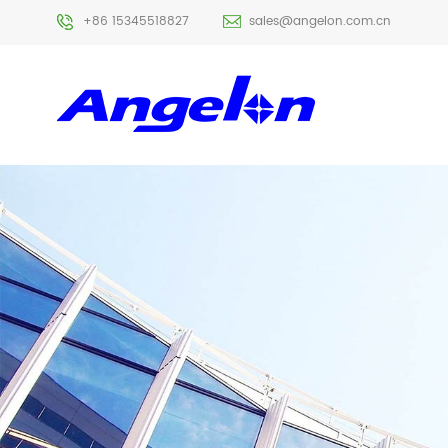
+86 15345518827
sales@angelon.com.cn