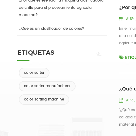
¿Por qué es esencial la máquina clasificadora
¿Por q
de chile para el procesamiento agrícola
moderno?
AUG ,
¿Qué es un clasificador de colores?
En el mun
alta cal
agricultu
ETIQUETAS
ETIQ
color sorter
color sorter manufacturer
¿Qué e
color sorting machine
APR ,
"¿Qué es 
calidad d
material 