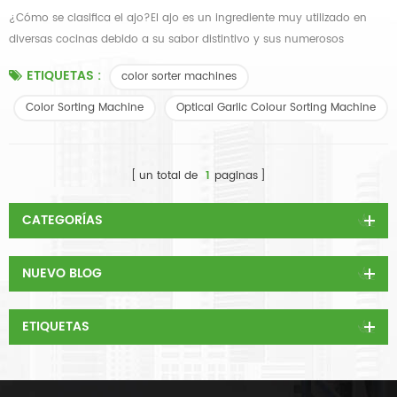
¿Cómo se clasifica el ajo?El ajo es un ingrediente muy utilizado en
diversas cocinas debido a su sabor distintivo y sus numerosos
beneficios para la salud. Para garantizar la calidad y uniformidad de
ETIQUETAS :
color sorter machines
los bulbos de ajo,máquinas clasificadoras de colorPuede clasificar el
ajo. La funcionalidad de la máquina clasificadora de colorUna
Color Sorting Machine
Optical Garlic Colour Sorting Machine
máquina clasificadora por color es un dispositivo tecnológico
avanza...
un total de
1
paginas
CATEGORÍAS
NUEVO BLOG
ETIQUETAS