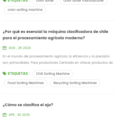
ETIQUETAS :
color sorter
color sorter manufacturer
uso de tecnología de detección óptica. cualquier equipo que ayuda a
mejorar la calidad del material mediante la eliminación de defectos en
color sorting machine
función de la detección de la diferencia de color pued...
¿Por qué es esencial la máquina clasificadora de chile
para el procesamiento agrícola moderno?
AUG , 28 2024
En el mundo del procesamiento agrícola, la eficiencia y la precisión
son primordiales. Para productores Centrada en ofrecer productos de
chile de alta calidad, Chili Sorting Machine se ha convertido en una
ETIQUETAS :
Chili Sorting Machine
herramienta indispensable. Pero ¿qué hace que esta máquina sea tan
esencial para la agricultura moderna? Clasificación de precisión para
Food Sorting Machines
Recycling Sorting Machines
una calidad constante La clasificación de chiles es...
¿Cómo se clasifica el ajo?
APR , 30 2025