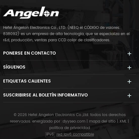
Hefei Angelon Electronics Co., LTD. (NEEQ el CÓDIGO de valores:
838092) es un empresa de alta tecnología, que se especializa en el
r&d, producción, ventas para CCD color de clasificadores.
PONERSE EN CONTACTO
SÍGUENOS
ETIQUETAS CALIENTES
SUSCRIBIRSE AL BOLETÍN INFORMATIVO
© 2026 Hefei Angelon Electronics Co.,Ltd. todos los derechos
reservados.
energizado por :
dyyseo.com
|
mapa del sitio
|
XML
|
política de privacidad
IPv6
red ipv6 compatible