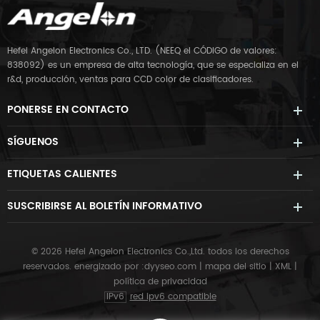
Hefei Angelon Electronics Co., LTD. (NEEQ el CÓDIGO de valores:
838092) es un empresa de alta tecnología, que se especializa en el
r&d, producción, ventas para CCD color de clasificadores.
PONERSE EN CONTACTO
SÍGUENOS
ETIQUETAS CALIENTES
SUSCRIBIRSE AL BOLETÍN INFORMATIVO
© 2026 Hefei Angelon Electronics Co.,Ltd. todos los derechos
reservados.
energizado por :
dyyseo.com
|
mapa del sitio
|
XML
|
política de privacidad
IPv6
red ipv6 compatible