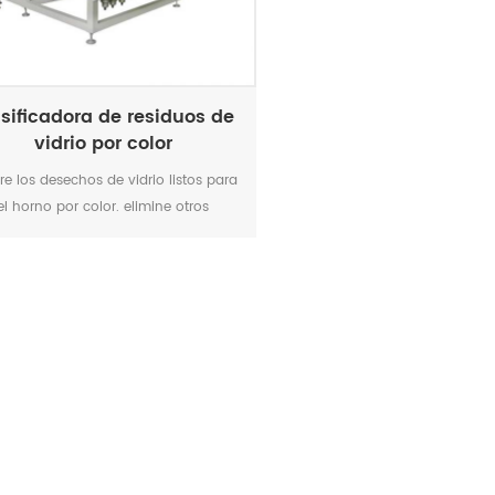
asificadora de residuos de
vidrio por color
re los desechos de vidrio listos para
el horno por color. elimine otros
ntaminantes y ayude a mejorar el
valor de sus desechos de vidrio
reciclados.