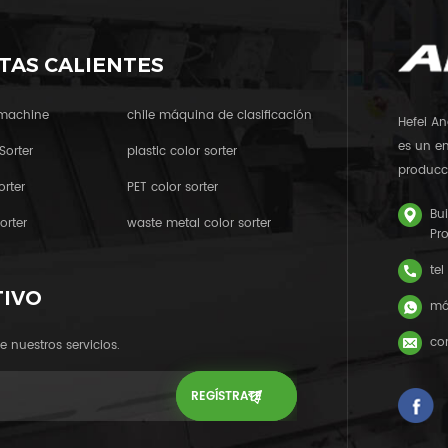
TAS CALIENTES
 machine
chile máquina de clasificación
Hefei An
es un em
Sorter
plastic color sorter
producci
orter
PET color sorter
Bui
orter
waste metal color sorter
Pr
tel
TIVO
mó
cor
e nuestros servicios.