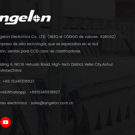
gelon Electronics Co., LTD. (NEEQ el CÓDIGO de valores: 838092)
presa de alta tecnología, que se especializa en el r&d,
ón, ventas para CCD color de clasificadores.
lding 6, NO.16 Hehuan Road, High-tech District, Hefei City,Anhui
ovince,China
 :
+86 15345518827
vil&Whatsapp :
+8615345518827
reo electrónico :
sales@angelon.com.cn