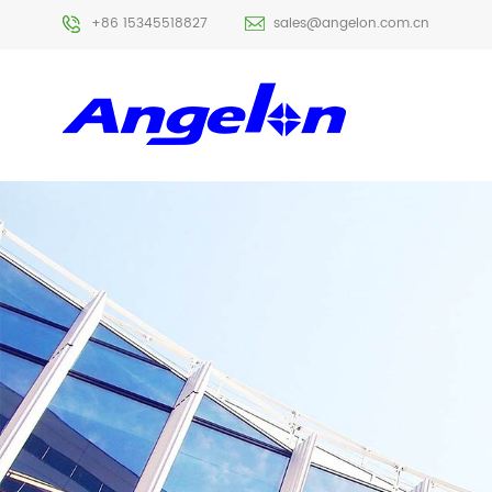
+86 15345518827
sales@angelon.com.cn