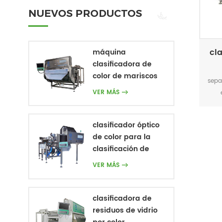
NUEVOS PRODUCTOS
cl
máquina
clasificadora de
color de mariscos
sepa
ópticos
VER MÁS
co
clasificador óptico
de color para la
clasificación de
frutas y verduras
VER MÁS
clasificadora de
residuos de vidrio