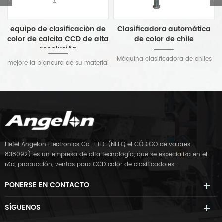
equipo de clasificación de
Clasificadora automática
cl
olor de calcita CCD de alta
de color de chile
co
resolución
Máquina clasificadora de chiles
ejore la blancura de su material
El c
de Angelon: la solución de alta
de calcita eliminando los
precisión, alto rendimiento y
defectos de color
cont
ultraestable para sus
los
necesidades de clasificación.
Con mayor precisión y mayor
capacidad, este nuevo modelo
está diseñado para ayudarlo a
clasificar su chile con mayor
Hefei Angelon Electronics Co., LTD. (NEEQ el CÓDIGO de valores:
eficiencia y facilidad. Con una
838092) es un empresa de alta tecnología, que se especializa en el
interfaz fácil de usar, esta
r&d, producción, ventas para CCD color de clasificadores.
máquina es perfecta tanto 7
PONERSE EN CONTACTO
SÍGUENOS