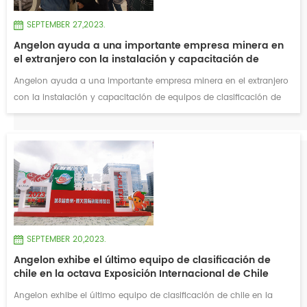
SEPTEMBER 27,2023.
Angelon ayuda a una importante empresa minera en
el extranjero con la instalación y capacitación de
equipos de clasificación de minerales
Angelon ayuda a una importante empresa minera en el extranjero
con la instalación y capacitación de equipos de clasificación de
minerales Angelon, un proveedor líder de soluciones mineras, se
ha asociado exitosamente con una importante empresa minera en
el extranjero para brindarles asistencia en la instalación y
capacitación integral de sus equipos de clasificación de minerales
de última generación . Angelon fue seleccionado por la empresa
minera por su destacada experiencia en la industria minera y su
compromiso de ofrecer soluciones excepcionales. Esta
colaboración marca un hito importante en los esfuerzos de ambas
SEPTEMBER 20,2023.
empresas para optimizar el procesamiento y la extracción de
Angelon exhibe el último equipo de clasificación de
mineral. El proyecto implicó la instalación de equipos de
chile en la octava Exposición Internacional de Chile
clasificación de minerales de última generación en las
Zunyi
instalaciones de la empresa minera. La tecnología avanzada
Angelon exhibe el último equipo de clasificación de chile en la