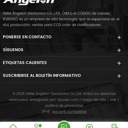
Hefei Angelon Electronics Co., LTD. (NEEQ el CÓDIGO de valores:
838092) es un empresa de alta tecnología, que se especializa en el
r&d, producción, ventas para CCD color de clasificadores.
PONERSE EN CONTACTO
SÍGUENOS
ETIQUETAS CALIENTES
SUSCRIBIRSE AL BOLETÍN INFORMATIVO
© 2026 Hefei Angelon Electronics Co.,Ltd. todos los derechos
reservados.
energizado por :
dyyseo.com
|
mapa del sitio
|
XML
|
política de privacidad
IPv6
red ipv6 compatible