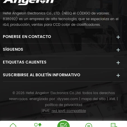
Hefei Angelon Electronics Co., LTD. (NEEQ el CÓDIGO de valores:
838092) es un empresa de alta tecnología, que se especializa en el
r&d, producción, ventas para CCD color de clasificadores.
PONERSE EN CONTACTO
SÍGUENOS
ETIQUETAS CALIENTES
SUSCRIBIRSE AL BOLETÍN INFORMATIVO
© 2026 Hefei Angelon Electronics Co.,Ltd. todos los derechos
reservados.
energizado por :
dyyseo.com
|
mapa del sitio
|
XML
|
política de privacidad
IPv6
red ipv6 compatible