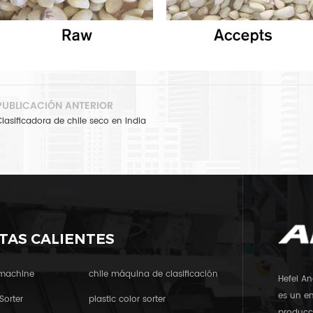
PUBLICACIÓN ANTERIOR
Clasificadora de chile seco en India
TAS CALIENTES
 machine
chile máquina de clasificación
Hefei An
es un em
Sorter
plastic color sorter
producci