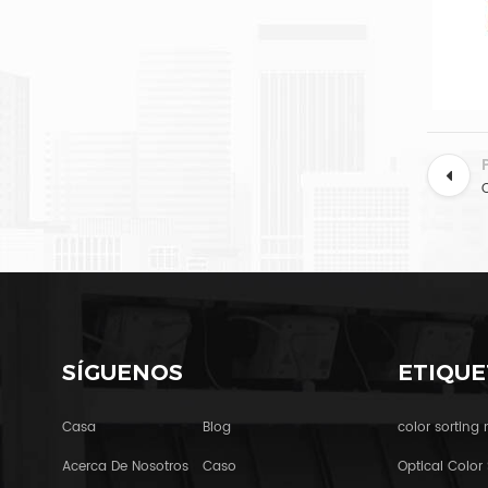
SÍGUENOS
ETIQUE
Casa
Blog
color sorting
Acerca De Nosotros
Caso
Optical Color 