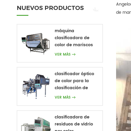
Angelon
NUEVOS PRODUCTOS
de man
máquina
clasificadora de
color de mariscos
ópticos
VER MÁS
clasificador óptico
de color para la
clasificación de
frutas y verduras
VER MÁS
clasificadora de
residuos de vidrio