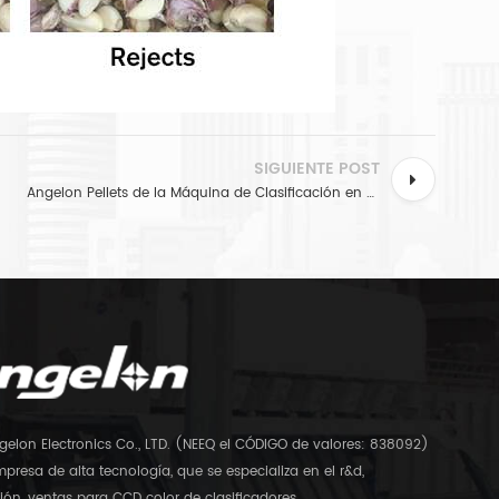
SIGUIENTE POST
Angelon Pellets de la Máquina de Clasificación en Michigan
gelon Electronics Co., LTD. (NEEQ el CÓDIGO de valores: 838092)
presa de alta tecnología, que se especializa en el r&d,
ón, ventas para CCD color de clasificadores.